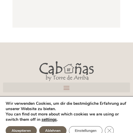
Wir verwenden Cookies, um dir die bestmögliche Erfahrung auf
Richtlinien
|
Datenschutzerklärung
|
Cookies
|
Impressum
unserer Website zu bieten.
You can find out more about which cookies we are using or
Webseite gestaltet von Love Estudio
switch them off in
settings
.
Copyright © 2026 – Torre de Arriba, S.L. · Alle Rechte vorbehalten.
GDPR Cookie
Akzeptieren
Ablehnen
Einstellungen