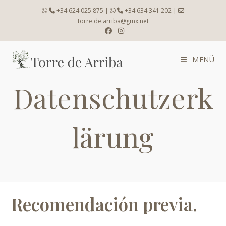
Zum
+34 624 025 875
|
+34 634 341 202
|
Inhalt
torre.de.arriba@gmx.net
springen
MENÜ
Datenschutzerk
lärung
Recomendación previa.