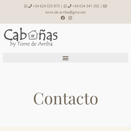
+34 624 025 875
|
+34 634 341 202
|
torre.de.arriba@gmx.net
Contacto