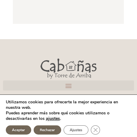
Utilizamos cookies para ofrecerte la mejor experiencia en
Normas
|
Privacidad
|
Cookies
|
Aviso Legal
nuestra web.
Puedes aprender más sobre qué cookies utilizamos o
Web Diseñada por Love Estudio
desactivarlas en los
ajustes
.
Copyright © 2026 – Torre de Arriba, S.L. · Todos los derechos reservados.
Cerrar el banner de 
Aceptar
Rechazar
Ajustes