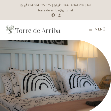
+34 624 025 875
|
+34 634 341 202
|
torre.de.arriba@gmx.net
MENÜ