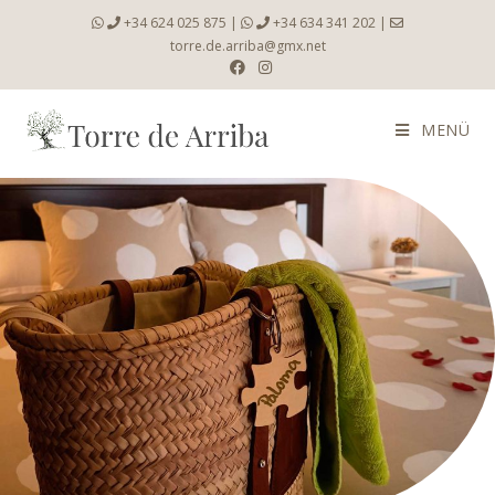
+34 624 025 875
|
+34 634 341 202
|
torre.de.arriba@gmx.net
MENÜ