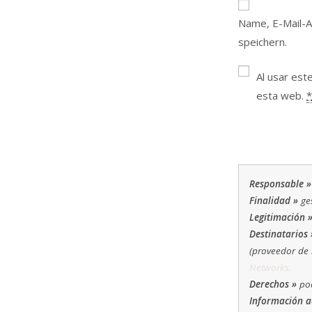
oder
Name, E-Mail-
Benutzernamen
speichern.
zum
Kommentieren
Al usar est
ein
esta web.
*
Responsable »
Finalidad »
ges
Legitimación 
Destinatarios 
(proveedor de 
Networks.
Derechos »
pod
Información a