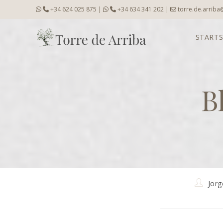
Zum
+34 624 025 875
|
+34 634 341 202
|
torre.de.arrib
Inhalt
springen
STARTS
B
Beitrags
Jor
Autor: