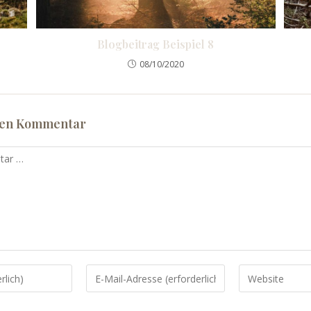
Blogbeitrag Beispiel 8
08/10/2020
nen Kommentar
Gib
Gib
deine
deine
E-
Website-