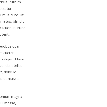
risus, rutrum
ectetur
cursus nunc. Ut
 metus, blandit
 faucibus. Nunc
otenti.
faucibus quam
us auctor
ristique. Etiam
bibendum tellus
t, dolor id
ras et massa
ermentum magna
dui massa,