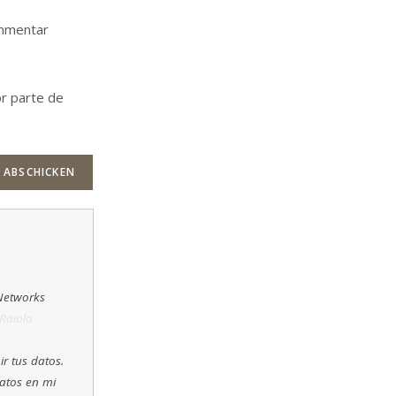
ommentar
or parte de
 Networks
 Raiola
ir tus datos.
Datos en mi