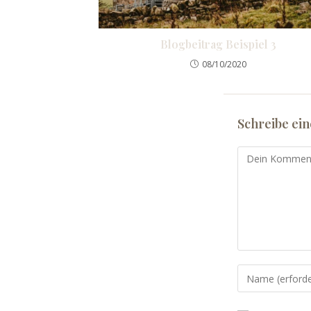
Blogbeitrag Beispiel 3
08/10/2020
Schreibe ei
Kommentar
Gib
deinen
Namen