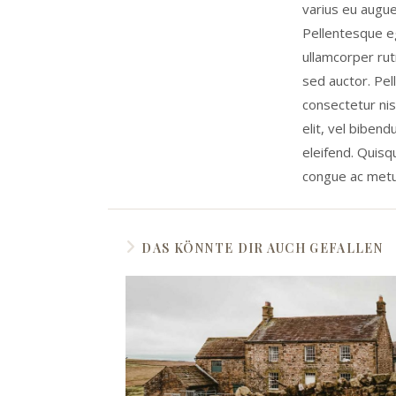
varius eu augue
Pellentesque eg
ullamcorper rut
sed auctor. Pel
consectetur nis
elit, vel biben
eleifend. Quisqu
congue ac metu
DAS KÖNNTE DIR AUCH GEFALLEN