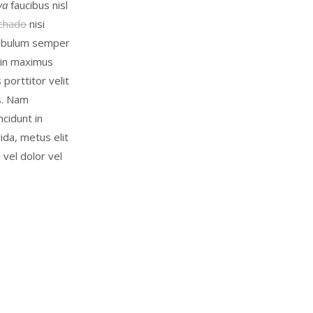
va
faucibus nisl
achado
nisi
stibulum semper
 in maximus
porttitor velit
is. Nam
ncidunt in
ida, metus elit
vel dolor vel