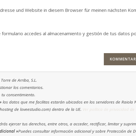
Mail-
URL
Adresse und Website in diesem Browser für meinen nächsten K
Adresse
ein
zum
(optional)
Kommentieren
e formulario accedes al almacenamiento y gestión de tus datos p
ein
Torre de Arriba, S.L.
tionar los comentarios.
»
tu consentimiento.
»
los datos que me facilitas estarán ubicados en los servidores de Raiola
hosting de loveestudio.com) dentro de la UE.
Ver política de privacidad de
rás ejercer tus derechos, entre otros, a acceder, rectificar, limitar y suprim
dicional »
Puedes consultar información adicional y sobre Protección de 