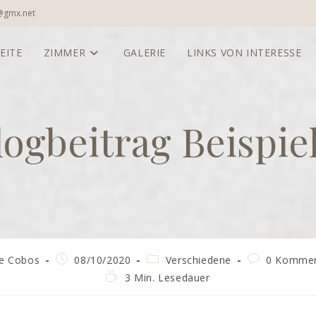
a@gmx.net
EITE
ZIMMER
GALERIE
LINKS VON INTERESSE
logbeitrag Beispiel
-
Beitrag
Beitrags-
Beitrags-
ge Cobos
08/10/2020
Verschiedene
0 Kommen
veröffentlicht:
Kategorie:
Kommentare:
Lesedauer:
3 Min. Lesedauer