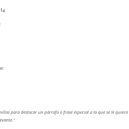
H4
:
ar:
millas para destacar un párrafo o frase especial a la que se le quier
evante.“