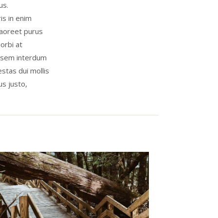
us.
is in enim
laoreet purus
orbi at
h sem interdum
estas dui mollis
us justo,