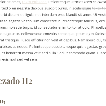
lor sit amet,
texto enlazado
. Pellentesque ultricies
texto en cursi
e
texto en negrita
dapibus suscipit purus, in scelerisque
texto t
Morbi dictum leo ligula, nec interdum eros blandit sit amet. Ut ve
isse sagittis vestibulum consectetur. Pellentesque faucibus, orci
unc molestie turpis, id consectetur enim tortor at odio. Phasellus 
os sagittis in. Pellentesque convallis consequat ipsum eget facilis
at tristique. Fusce efficitur non velit at dapibus. Nam libero dui, ti
ltrices ac neque. Pellentesque suscipit, neque quis egestas grav
 et hendrerit massa velit sed nulla. Sed ut commodo quam. Fusce 
 euismod sed vel sem.
ezado H2
 H3