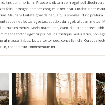
 id, tincidunt mollis mi. Praesent dictum sem eget sollicitudin curs
et felis ut magna semper congue ut nec erat. Curabitur nec maur
rum. Mauris vulputate gravida neque quis sodales. Nunc pretium 
lentesque nec lectus egestas, suscipit dui eget, aliquam metus. M
l, at rutrum metus. Morbi malesuada, diam id auctor laoreet, nib
dum magna tortor eget turpis. Mauris tristique mollis lacus, non eg
e ut massa finibus, luctus tortor sed, convallis nulla. Quisque lect
s in, consectetur condimentum mi.