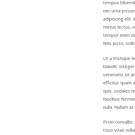
tempus bibendum
nec urna posue
adipiscing elit
metus lectus, v
tempor enim da
felis justo, so
Ut a tristique
blandit. Integer
venenatis sit a
efficitur quam 
quis, sodales ni
faucibus fermen
nulla. Nullam at 
Proin convallis
risus vitae nul