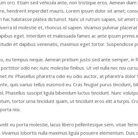
 orci. Etiam sed vehicula ante, non tristique eros. Aenean diam 
re, hendrerit imperdiet mauris. Lorem ipsum dolor sit amet, cons
. In hac habitasse platea dictumst. Nunc ut rutrum sapien, sit amet 
iverra id molestie et, rhoncus id sapien. Vivamus pulvinar placerat
pibus eget. Interdum et malesuada fames ac ante ipsum primis in
llicitudin et dapibus venenatis, maximus eget tortor. Suspendisse p
 leo, eu tempus neque. Aenean pretium justo sed ante semper, in 
 porttitor odio nec nunc molestie finibus. Ut vel nulla nec nisi curs
met mi. Phasellus pharetra odio eu odio auctor, at pharetra dolor t
ante, quis varius tellus euismod eu. Cras feugiat purus tincidunt, 
sl. Phasellus suscipit ligula bibendum luctus tincidunt. Nunc volutpa
tum, tortor urna tincidunt quam, ut tincidunt eros elit a turpis. C
porta nisi.
, velit eu porta molestie, lacus libero pellentesque sem, vitae f
la. Vivamus lobortis nulla maximus ligula posuere elementum. Duis 