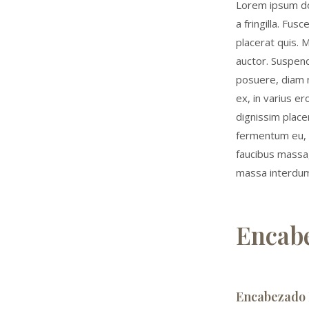
Lorem ipsum do
a fringilla. Fusc
placerat quis. 
auctor. Suspend
posuere, diam n
ex, in varius er
dignissim placer
fermentum eu, u
faucibus massa,
massa interdum
Encab
Encabezado