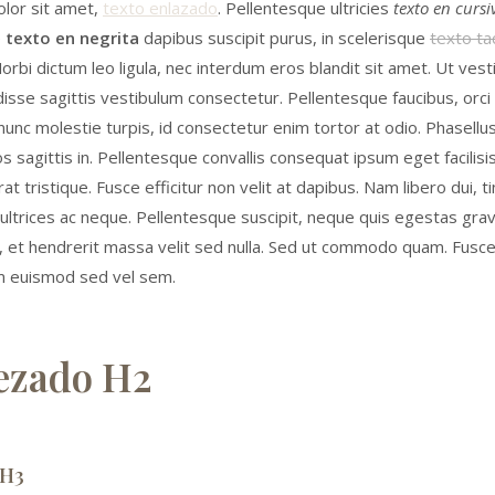
lor sit amet,
texto enlazado
. Pellentesque ultricies
texto en cursi
e
texto en negrita
dapibus suscipit purus, in scelerisque
texto t
Morbi dictum leo ligula, nec interdum eros blandit sit amet. Ut ve
isse sagittis vestibulum consectetur. Pellentesque faucibus, orci
unc molestie turpis, id consectetur enim tortor at odio. Phasellus 
os sagittis in. Pellentesque convallis consequat ipsum eget facilis
at tristique. Fusce efficitur non velit at dapibus. Nam libero dui, ti
ltrices ac neque. Pellentesque suscipit, neque quis egestas grav
 et hendrerit massa velit sed nulla. Sed ut commodo quam. Fusce 
 euismod sed vel sem.
ezado H2
 H3