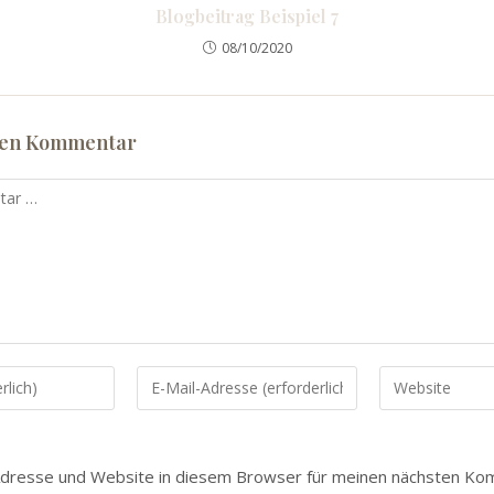
Blogbeitrag Beispiel 7
08/10/2020
nen Kommentar
Gib
Gib
deine
deine
E-
Website-
Mail-
URL
Adresse und Website in diesem Browser für meinen nächsten K
Adresse
ein