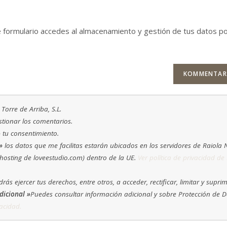
zum
(optional)
Kommentieren
e formulario accedes al almacenamiento y gestión de tus datos p
ein
Torre de Arriba, S.L.
tionar los comentarios.
»
tu consentimiento.
»
los datos que me facilitas estarán ubicados en los servidores de Raiola
hosting de loveestudio.com) dentro de la UE.
Ver política de privacidad de
rás ejercer tus derechos, entre otros, a acceder, rectificar, limitar y suprim
dicional »
Puedes consultar información adicional y sobre Protección de 
vacidad.