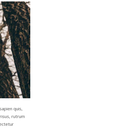
sapien quis,
risus, rutrum
ectetur