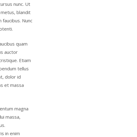
cursus nunc. Ut
 metus, blandit
 faucibus. Nunc
otenti.
faucibus quam
us auctor
ristique. Etiam
bibendum tellus
t, dolor id
ras et massa
ermentum magna
dui massa,
us.
is in enim