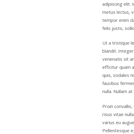
adipiscing elit
metus lectus, v
tempor enim da
felis justo, so
Ut a tristique
blandit. Integer
venenatis sit a
efficitur quam 
quis, sodales ni
faucibus fermen
nulla. Nullam at 
Proin convallis
risus vitae nul
varius eu augue
Pellentesque eg