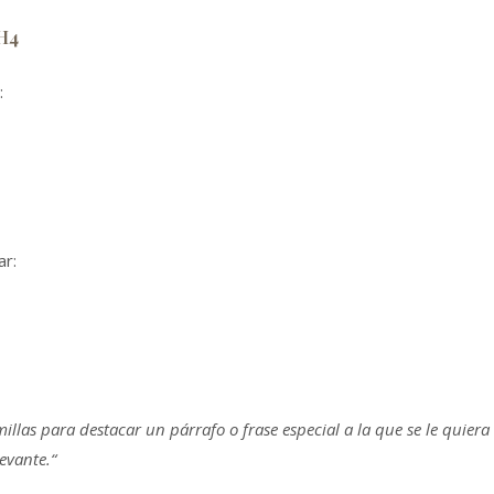
H4
:
ar:
millas para destacar un párrafo o frase especial a la que se le quier
evante.“