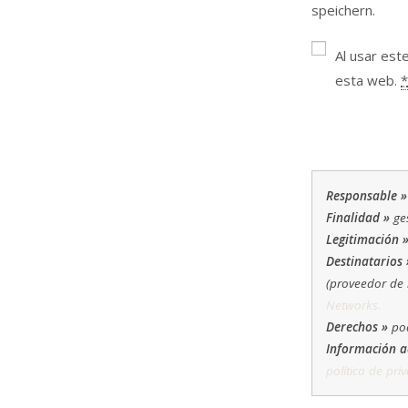
speichern.
zum
Kommentieren
Al usar est
ein
esta web.
*
Responsable »
Finalidad »
ges
Legitimación 
Destinatarios 
(proveedor de 
Networks.
Derechos »
pod
Información a
política de pri