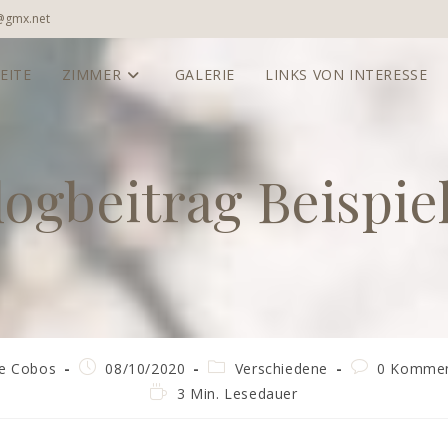
a@gmx.net
EITE
ZIMMER
GALERIE
LINKS VON INTERESSE
logbeitrag Beispiel
-
Beitrag
Beitrags-
Beitrags-
ge Cobos
08/10/2020
Verschiedene
0 Kommen
veröffentlicht:
Kategorie:
Kommentare:
Lesedauer:
3 Min. Lesedauer