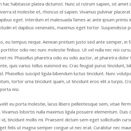
. In hac habitasse platea dictumst. Nunc ut rutrum sapien, sit amet 
iverra id molestie et, rhoncus id sapien. Vivamus pulvinar placerat
pibus eget. Interdum et malesuada fames ac ante ipsum primis in
llicitudin et dapibus venenatis, maximus eget tortor. Suspendisse p
 leo, eu tempus neque. Aenean pretium justo sed ante semper, in 
 porttitor odio nec nunc molestie finibus. Ut vel nulla nec nisi curs
met mi. Phasellus pharetra odio eu odio auctor, at pharetra dolor t
ante, quis varius tellus euismod eu. Cras feugiat purus tincidunt, 
sl. Phasellus suscipit ligula bibendum luctus tincidunt. Nunc volutpa
tum, tortor urna tincidunt quam, ut tincidunt eros elit a turpis. C
porta nisi.
, velit eu porta molestie, lacus libero pellentesque sem, vitae f
la. Vivamus lobortis nulla maximus ligula posuere elementum. Duis 
 id, tincidunt mollis mi. Praesent dictum sem eget sollicitudin curs
et felis ut magna semper congue ut nec erat. Curabitur nec maur