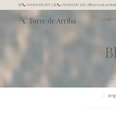
Zum
+34 624 025 875
|
+34 634 341 202
|
torre.de.arrib
Inhalt
springen
STARTS
B
Beitrags
Jor
Autor: