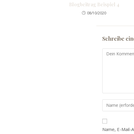
Blogbeitrag Beispiel 4
08/10/2020
Schreibe ei
Kommentar
Gib
deinen
Namen
oder
Name, E-Mail-
Benutzernamen