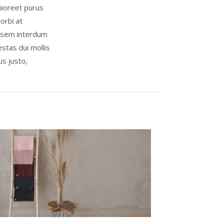
laoreet purus
orbi at
h sem interdum
estas dui mollis
us justo,