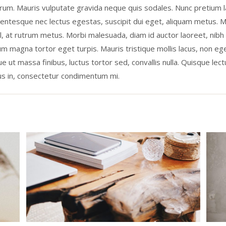
rum. Mauris vulputate gravida neque quis sodales. Nunc pretium 
lentesque nec lectus egestas, suscipit dui eget, aliquam metus. M
l, at rutrum metus. Morbi malesuada, diam id auctor laoreet, nib
dum magna tortor eget turpis. Mauris tristique mollis lacus, non eg
e ut massa finibus, luctus tortor sed, convallis nulla. Quisque lect
s in, consectetur condimentum mi.