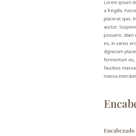
Lorem ipsum do
a fringilla. Fusc
placerat quis. 
auctor. Suspend
posuere, diam n
ex, in varius er
dignissim placer
fermentum eu, u
faucibus massa,
massa interdum
Encab
Encabezado