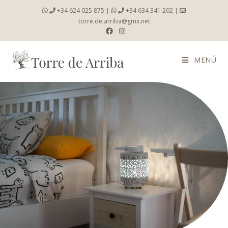
+34 624 025 875
|
+34 634 341 202
|
torre.de.arriba@gmx.net
MENÚ