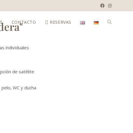
ÉS
CONTACTO
RESERVAS
dera"
s individuales
pción de satélite
 pelo, WC y ducha