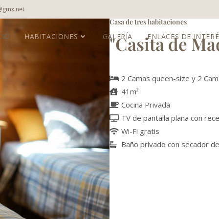
a@gmx.net
Casa de tres habitaciones
CIO
HABITACIONES
GALERÍA
ENLACES DE INTER
"Casita de Ma
2 Camas queen-size y 2 Cama
41m²
Cocina Privada
TV de pantalla plana con rece
Wi-Fi gratis
Baño privado con secador de