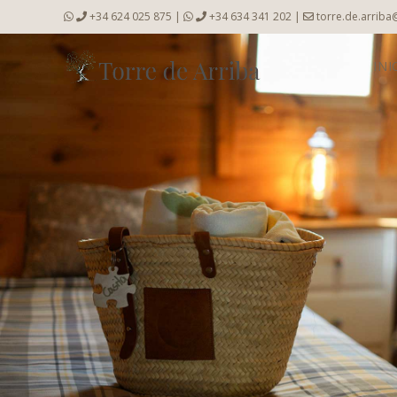
+34 624 025 875
|
+34 634 341 202
|
torre.de.arrib
INI