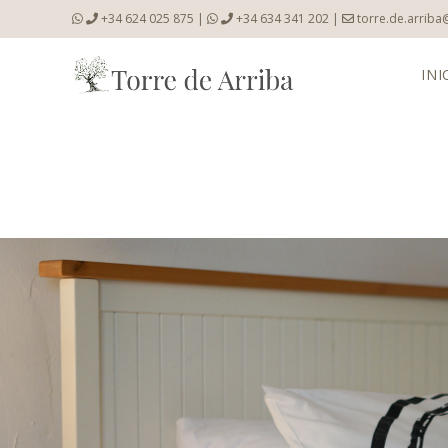
+34 624 025 875
|
+34 634 341 202
|
torre.de.arrib
INI