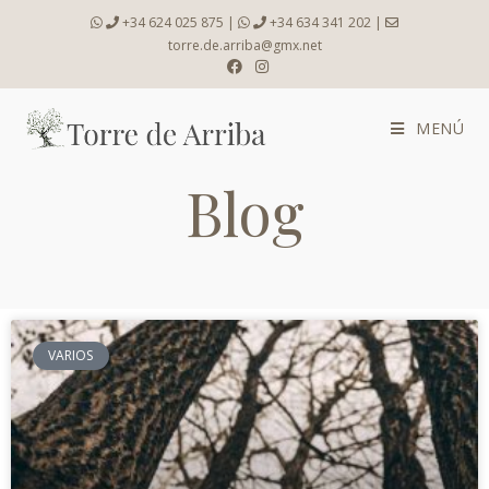
+34 624 025 875
|
+34 634 341 202
|
torre.de.arriba@gmx.net
MENÚ
Blog
VARIOS