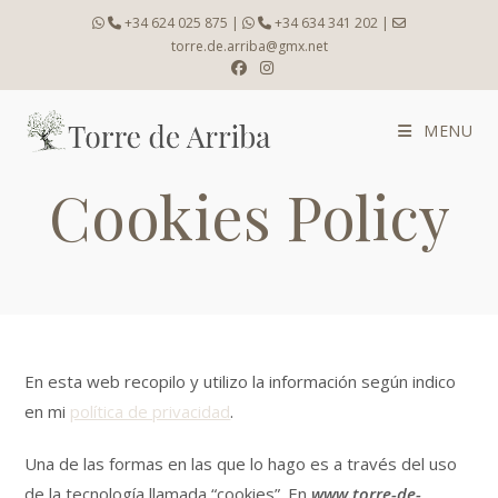
Skip
+34 624 025 875
|
+34 634 341 202
|
to
torre.de.arriba@gmx.net
content
MENU
Cookies Policy
En esta web recopilo y utilizo la información según indico
en mi
política de privacidad
.
Una de las formas en las que lo hago es a través del uso
de la tecnología llamada “cookies”. En
www.torre-de-